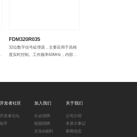
FDM320R035
FDM320R069
32位数字信号处理器，主要应用于高精
32位数字信号处理器，主要
内
度实时控制。工作频率60MHz，内部集
度实时控制。工作频率90MH
、
成高精度模数转换器，包含PWM、
成高精度模数转换器，包含P
常
CAN、UART、I2C、SPI等常用接口。
CAN、UART、12C、McBS
用接口。
开发者社区
加入我们
关于我们
开发者论坛
社会招聘
公司介绍
知乎
校园招聘
本原大事记
文化&福利
新闻动态