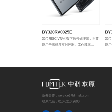
BY320RV0025E
BY
32位RISC-V架构数字信号处理器，主要
32
应用于高精度实时控制。工作频率
应用
100MHz，内部集成高精度模数转换器，
12
包含PWM、CAN、UART、I2C、SPI等
包含
常用接口。
Mc
业务合作：service@fdmtek.com
联系电话：010-8210 2600