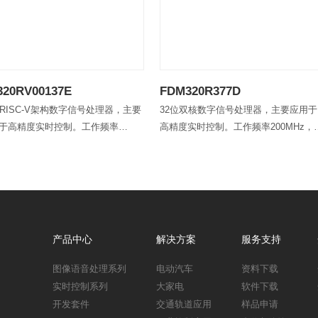
320RV00137E
FDM320R377D
位RISC-V架构数字信号处理器，主要
32位双核数字信号处理器，主要应用于
于高精度实时控制。工作频率
高精度实时控制。工作频率200MHz，
0MHz，内部集成高精度模数转换器，
部集成高精度模数转换器，包含PWM
PWM、CAN、UART、I2C、
CAN、UART、I2C、SPI、USB2.0等
BSP、SPI等常用接口
用接口。
产品中心
解决方案
服务支持
图像语音处理系列
电动汽车
资料下载
实时控制系列
大家电
软件下载
开发套件
交通轨道应用
样品申请