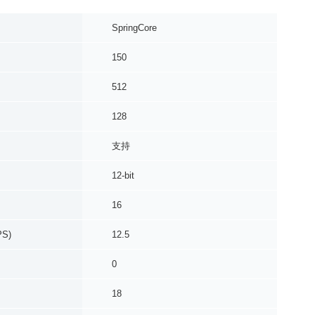
SpringCore
150
512
128
支持
12-bit
16
S)
12.5
0
18