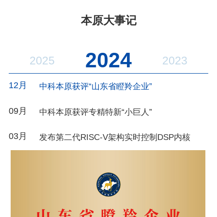
本原大事记
2024
2025
2023
12月
1
限
中科本原获评“山东省瞪羚企业”
金
09月
1
中科本原获评专精特新“小巨人”
03月
0
发布第二代RISC-V架构实时控制DSP内核
0
0